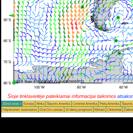
Šioje tinklavietėje pateikiamai informacijai taikomos
atsako
Jūros oras :
Europa
Afrika
Šiaurės Amerika
Centrinė Amerika
Pietų Amerika
Šiaurės
Palydovinės nuotraukos
Orai Oro uostas
10 dienų prognozė
Klimato
Cikloniniai
Žaiba