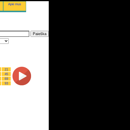
Apie mus
21
45
69
93