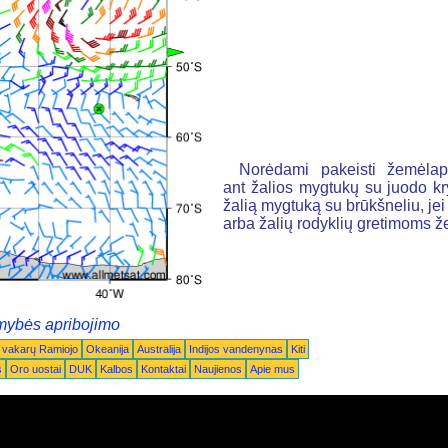
Norėdami pakeisti žemėlapį
ant žalios mygtukų su juodo k
žalią mygtuką su brūkšneliu, jei n
arba žalių rodyklių gretimoms 
mybės apribojimo
 vakarų Ramiojo
Okeanija
Australija
Indijos vandenynas
Kiti
s
Oro uostai
DUK
Kalbos
Kontaktai
Naujienos
Apie mus