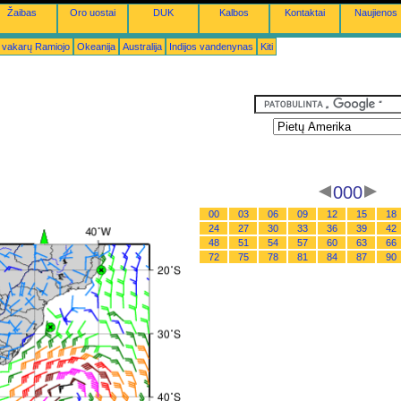
Žaibas
Oro uostai
DUK
Kalbos
Kontaktai
Naujienos
 vakarų Ramiojo
Okeanija
Australija
Indijos vandenynas
Kiti
000
00
03
06
09
12
15
18
24
27
30
33
36
39
42
48
51
54
57
60
63
66
72
75
78
81
84
87
90