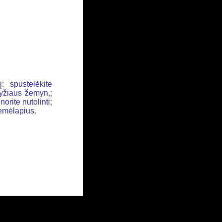
: spustelėkite
ryžiaus žemyn,;
orite nutolinti;
žemėlapius.