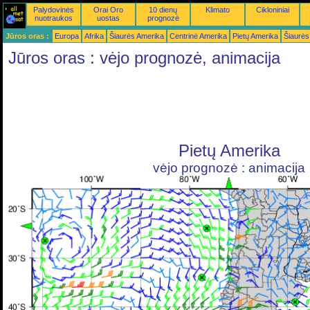
Palydovinės
Orai Oro
10 dienų
Klimato
Cikloniniai
nuotraukos
uostas
prognozė
Jūros oras :
Europa
Afrika
Šiaurės Amerika
Centrinė Amerika
Pietų Amerika
Šiaurės
Jūros oras : vėjo prognozė, animacija
Pietų Amerika
vėjo prognozė : animacija