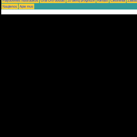
Palydovinės nuotraukos
Orai Oro uostas
10 dienų prognozė
Klimato
Cikloniniai
Žaiba
Naujienos
Apie mus