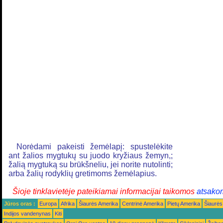
Norėdami pakeisti žemėlapį: spustelėkite
ant žalios mygtukų su juodo kryžiaus žemyn,;
žalią mygtuką su brūkšneliu, jei norite nutolinti;
arba žalių rodyklių gretimoms žemėlapius.
Šioje tinklavietėje pateikiamai informacijai taikomos
atsako
Jūros oras :
Europa
Afrika
Šiaurės Amerika
Centrinė Amerika
Pietų Amerika
Šiaurės
Indijos vandenynas
Kiti