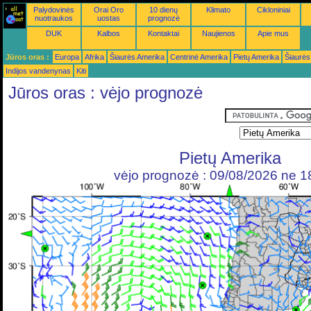
Palydovinės
Orai Oro
10 dienų
Klimato
Cikloniniai
nuotraukos
uostas
prognozė
DUK
Kalbos
Kontaktai
Naujienos
Apie mus
Jūros oras :
Europa
Afrika
Šiaurės Amerika
Centrinė Amerika
Pietų Amerika
Šiaurės
Indijos vandenynas
Kiti
Jūros oras : vėjo prognozė
Pietų Amerika
vėjo prognozė : 09/08/2026 ne 