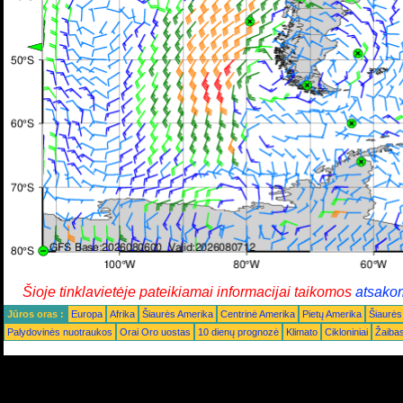
Šioje tinklavietėje pateikiamai informacijai taikomos
atsako
Jūros oras :
Europa
Afrika
Šiaurės Amerika
Centrinė Amerika
Pietų Amerika
Šiaurės
Palydovinės nuotraukos
Orai Oro uostas
10 dienų prognozė
Klimato
Cikloniniai
Žaiba