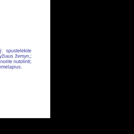
: spustelėkite
ryžiaus žemyn,;
orite nutolinti;
žemėlapius.