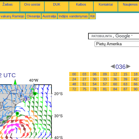
Žaibas
Oro uostai
DUK
Kalbos
Kontaktai
Naujienos
 vakarų Ramiojo
Okeanija
Australija
Indijos vandenynas
Kiti
036
12 UTC
00
03
06
09
12
15
18
24
27
30
33
36
39
42
48
51
54
57
60
63
66
72
75
78
81
84
87
90