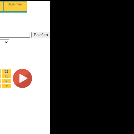
Apie mus
21
45
69
93