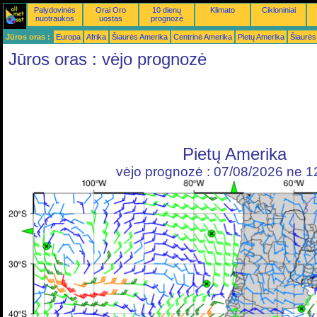
Palydovinės
Orai Oro
10 dienų
Klimato
Cikloniniai
nuotraukos
uostas
prognozė
Jūros oras :
Europa
Afrika
Šiaurės Amerika
Centrinė Amerika
Pietų Amerika
Šiaurės
Jūros oras : vėjo prognozė
Pietų Amerika
vėjo prognozė : 07/08/2026 ne 