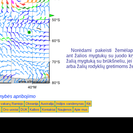
Norėdami pakeisti žemėlapį
ant žalios mygtukų su juodo k
žalią mygtuką su brūkšneliu, jei n
arba žalių rodyklių gretimoms 
mybės apribojimo
 vakarų Ramiojo
Okeanija
Australija
Indijos vandenynas
Kiti
s
Oro uostai
DUK
Kalbos
Kontaktai
Naujienos
Apie mus